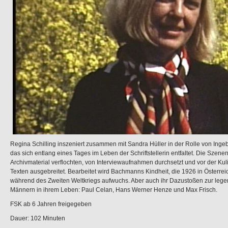
Regina Schilling inszeniert zusammen mit Sandra Hüller in der Rolle von In
das sich entlang eines Tages im Leben der Schriftstellerin entfaltet. Die Szenen 
Archivmaterial verflochten, von Interviewaufnahmen durchsetzt und vor der K
Texten ausgebreitet. Bearbeitet wird Bachmanns Kindheit, die 1926 in Österr
während des Zweiten Weltkriegs aufwuchs. Aber auch ihr Dazustoßen zur leg
Männern in ihrem Leben: Paul Celan, Hans Werner Henze und Max Frisch.
FSK ab 6 Jahren freigegeben
Dauer: 102 Minuten