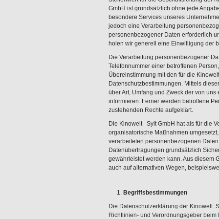
GmbH ist grundsätzlich ohne jede Angab
besondere Services unseres Unternehmen
jedoch eine Verarbeitung personenbezogen
personenbezogener Daten erforderlich und
holen wir generell eine Einwilligung der 
Die Verarbeitung personenbezogener Date
Telefonnummer einer betroffenen Person, 
Übereinstimmung mit den für die Kinowe
Datenschutzbestimmungen. Mittels dieser
über Art, Umfang und Zweck der von uns
informieren. Ferner werden betroffene Pe
zustehenden Rechte aufgeklärt.
Die Kinowelt Sylt GmbH hat als für die V
organisatorische Maßnahmen umgesetzt, u
verarbeiteten personenbezogenen Daten s
Datenübertragungen grundsätzlich Sicher
gewährleistet werden kann. Aus diesem G
auch auf alternativen Wegen, beispielswei
Begriffsbestimmungen
Die Datenschutzerklärung der Kinowelt Sy
Richtlinien- und Verordnungsgeber beim