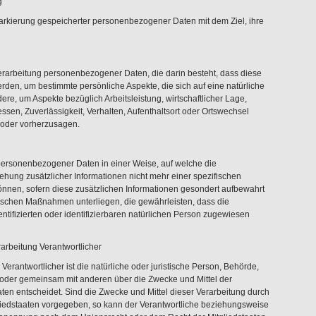
g
Markierung gespeicherter personenbezogener Daten mit dem Ziel, ihre
n Verarbeitung personenbezogener Daten, die darin besteht, dass diese
n, um bestimmte persönliche Aspekte, die sich auf eine natürliche
re, um Aspekte bezüglich Arbeitsleistung, wirtschaftlicher Lage,
essen, Zuverlässigkeit, Verhalten, Aufenthaltsort oder Ortswechsel
 oder vorherzusagen.
personenbezogener Daten in einer Weise, auf welche die
ung zusätzlicher Informationen nicht mehr einer spezifischen
nnen, sofern diese zusätzlichen Informationen gesondert aufbewahrt
ischen Maßnahmen unterliegen, die gewährleisten, dass die
tifizierten oder identifizierbaren natürlichen Person zugewiesen
rarbeitung Verantwortlicher
 Verantwortlicher ist die natürliche oder juristische Person, Behörde,
in oder gemeinsam mit anderen über die Zwecke und Mittel der
n entscheidet. Sind die Zwecke und Mittel dieser Verarbeitung durch
liedstaaten vorgegeben, so kann der Verantwortliche beziehungsweise