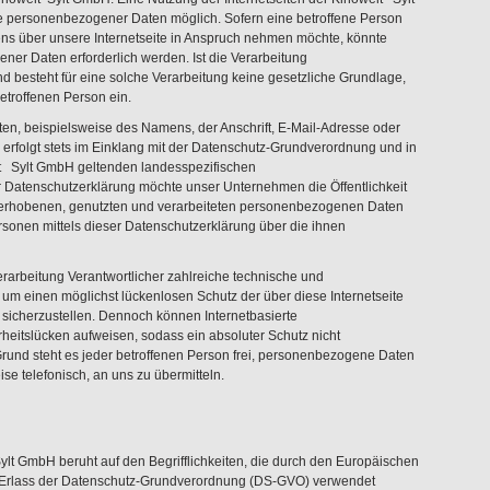
e personenbezogener Daten möglich. Sofern eine betroffene Person
s über unsere Internetseite in Anspruch nehmen möchte, könnte
er Daten erforderlich werden. Ist die Verarbeitung
 besteht für eine solche Verarbeitung keine gesetzliche Grundlage,
betroffenen Person ein.
n, beispielsweise des Namens, der Anschrift, E-Mail-Adresse oder
erfolgt stets im Einklang mit der Datenschutz-Grundverordnung und in
lt Sylt GmbH geltenden landesspezifischen
 Datenschutzerklärung möchte unser Unternehmen die Öffentlichkeit
 erhobenen, genutzten und verarbeiteten personenbezogenen Daten
rsonen mittels dieser Datenschutzerklärung über die ihnen
erarbeitung Verantwortlicher zahlreiche technische und
m einen möglichst lückenlosen Schutz der über diese Internetseite
icherzustellen. Dennoch können Internetbasierte
heitslücken aufweisen, sodass ein absoluter Schutz nicht
rund steht es jeder betroffenen Person frei, personenbezogene Daten
se telefonisch, an uns zu übermitteln.
lt GmbH beruht auf den Begrifflichkeiten, die durch den Europäischen
 Erlass der Datenschutz-Grundverordnung (DS-GVO) verwendet