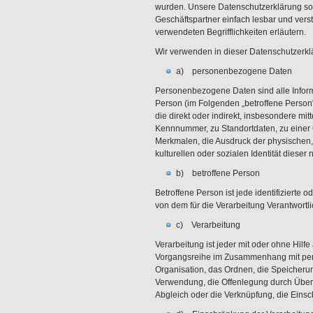
wurden. Unsere Datenschutzerklärung soll
Geschäftspartner einfach lesbar und vers
verwendeten Begrifflichkeiten erläutern.
Wir verwenden in dieser Datenschutzerkl
a) personenbezogene Daten
Personenbezogene Daten sind alle Informati
Person (im Folgenden „betroffene Person“)
die direkt oder indirekt, insbesondere m
Kennnummer, zu Standortdaten, zu eine
Merkmalen, die Ausdruck der physischen, 
kulturellen oder sozialen Identität dieser 
b) betroffene Person
Betroffene Person ist jede identifizierte
von dem für die Verarbeitung Verantwortl
c) Verarbeitung
Verarbeitung ist jeder mit oder ohne Hilf
Vorgangsreihe im Zusammenhang mit per
Organisation, das Ordnen, die Speicheru
Verwendung, die Offenlegung durch Übermi
Abgleich oder die Verknüpfung, die Eins