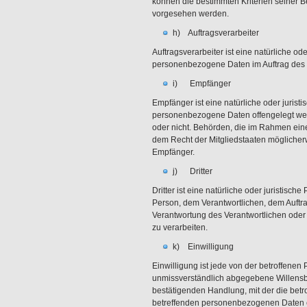
können die bestimmten Kriterien seiner
vorgesehen werden.
h) Auftragsverarbeiter
Auftragsverarbeiter ist eine natürliche od
personenbezogene Daten im Auftrag des V
i) Empfänger
Empfänger ist eine natürliche oder jurist
personenbezogene Daten offengelegt werd
oder nicht. Behörden, die im Rahmen ei
dem Recht der Mitgliedstaaten möglicher
Empfänger.
j) Dritter
Dritter ist eine natürliche oder juristisc
Person, dem Verantwortlichen, dem Auftra
Verantwortung des Verantwortlichen oder
zu verarbeiten.
k) Einwilligung
Einwilligung ist jede von der betroffenen 
unmissverständlich abgegebene Willensb
bestätigenden Handlung, mit der die betro
betreffenden personenbezogenen Daten e