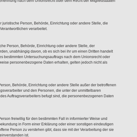
 Benennung nach dem Unionsrecht oder dem Recht der Mitgliedstaaten
er juristische Person, Behörde, Einrichtung oder andere Stelle, die
erantwortlichen verarbeitet.
ische Person, Behörde, Einrichtung oder andere Stelle, der
en, unabhängig davon, ob es sich bei ihr um einen Dritten handelt
nes bestimmten Untersuchungsauftrags nach dem Unionsrecht oder
weise personenbezogene Daten erhalten, gelten jedoch nicht als
he Person, Behörde, Einrichtung oder andere Stelle außer der betroffenen
gsverarbeiter und den Personen, die unter der unmittelbaren
 des Auftragsverarbeiters befugt sind, die personenbezogenen Daten
Person freiwillig für den bestimmten Fall in informierter Weise und
ekundung in Form einer Erklärung oder einer sonstigen eindeutigen
ffene Person zu verstehen gibt, dass sie mit der Verarbeitung der sie
inverstanden ist.