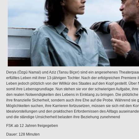
Derya (Özgü Namal) und Aziz (Tansu Biçer) sind ein angesehenes Theaterpaar
erfülltes Leben mit ihrer 13-jährigen Tochter. Nach der erfolgreichen Premiere 
Leben jedoch plötzlich von der Willkür des Staates auf den Kopf gestellt. Über N
somit ihre Lebensgrundlage. Nun stehen sie vor der schwierigen Aufgabe, ihr
den realen Notwendigkeiten des Lebens in Einklang zu bringen. Die plötzliche Ar
ihre finanzielle Sicherheit, sondern auch ihre Ehe auf die Probe. Während s
Möglichkeiten suchen, ihre Karrieren fortzusetzen, müssen sie sich mit den Kon
Idealvorstellungen und den praktischen Erfordernissen des Alltags auseinand
und die ständige Unsicherheit belasten ihre Beziehung zunehmend
FSK ab 12 Jahren freigegeben
Dauer: 128 Minuten