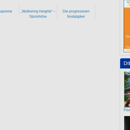
Supreme
„Wuthering Heights“ –
Die progressiven
Sturmhöhe
Nostalgiker
D
Paw