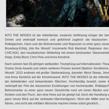
INTO THE WOODS ist die mitreißende, moderne Verfilmung einiger der bel
Grimm und verknüpft komisch und gefühlvoll zugleich die klassischen 
Rotkäppchen, Hans und die Bohnenranke und Rapunzel zu einer ganz neuen
Broadway-Erfolg „Into the Woods“ inszenierte Rob Marshall, Regisseur des
CHICAGO, den musikalischen Welterfolg mit einem fulminanten Starensembl
Depp, Emily Blunt, Chris Pine und Anna Kendrick.
Nach seinem fast 30-jährigen weltweiten Triumphzug auf internationalen Thea
Drama Desk-Awards und vielen weiteren Preisen kommt Stephen Sondheims B
Woods“ 2015 erstmals mit großer Starbesetzung, darunter Meryl Streep, John
und Anna Kendrick auf die Kinoleinwand. INTO THE WOODS ist die mitreiße
der beliebtesten und bekanntesten Märchen. Hochkarätig besetzt, sowie k
verknüpft der Film die klassischen Erzählungen von Aschenputtel, Rotkäpp
Bohnenranke zu einer ganz neuen Geschichte rund um einen Bäcker und 
Kindern und den Fluch, den eine Hexe auf sie gelegt hat. Doch die Handlun
ganz neuen Blick auf die vertrauten Märchenfiguren. Nicht alle Mittel sind le
führen, und nicht alle erfüllten Wünsche machen immer sofort glücklich…