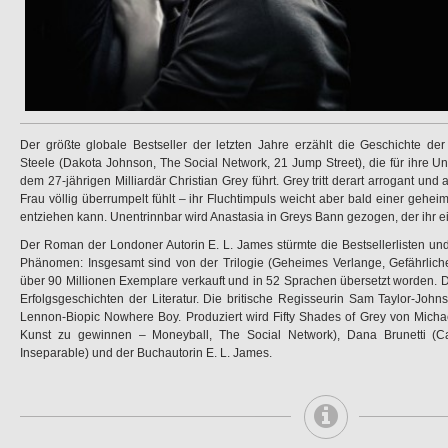
Der größte globale Bestseller der letzten Jahre erzählt die Geschichte der
Steele (Dakota Johnson, The Social Network, 21 Jump Street), die für ihre Uni
dem 27-jährigen Milliardär Christian Grey führt. Grey tritt derart arrogant und
Frau völlig überrumpelt fühlt – ihr Fluchtimpuls weicht aber bald einer geheim
entziehen kann. Unentrinnbar wird Anastasia in Greys Bann gezogen, der ihr e
Der Roman der Londoner Autorin E. L. James stürmte die Bestsellerlisten und 
Phänomen: Insgesamt sind von der Trilogie (Geheimes Verlange, Gefährliche
über 90 Millionen Exemplare verkauft und in 52 Sprachen übersetzt worden. D
Erfolgsgeschichten der Literatur. Die britische Regisseurin Sam Taylor-John
Lennon-Biopic Nowhere Boy. Produziert wird Fifty Shades of Grey von Michae
Kunst zu gewinnen – Moneyball, The Social Network), Dana Brunetti (Cap
Inseparable) und der Buchautorin E. L. James.