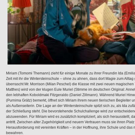
Miriam (Tomomi Themann) zieht für einige Monate zu ihrer Freundin Ida (Emilia
Zeit mit ihr die Wintersteinschule – ohne zu ahnen, dass dort Magie zum Alltag 
überrascht Mr. Morrison (Milan Peschel) die Klasse mit zwei neuen magischen T
Matthes) wird von der klugen Eule Muriel (Stimme im deutschen Original: Annett
den lebhaften Koboldmaki Fitzgeraldo (Daniel Zillmann). Während Muriel Hinw
(Purnima Grätz) bemerkt, öffnet sich Miriam ihrem neuen tierischen Begleiter u
als Außenseiterin. Die Lage an der Wintersteinschule spitzt sich zu, als Ida zufäl
der Schließung steht. Die bevorstehende Schulchallenge wird zur entscheide
abzuwenden. Für Miriam wird es zusätzlich kompliziert, als sich herausstellt, da
antritt. Zwischen alter Zugehörigkeit und neuem Vertrauen muss sie ihren Platz f
Herausforderung mit vereinten Kräften – in der Hoffnung, ihre Schule und da
bewahren.