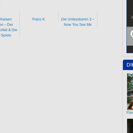
:
 Kaisen:
Franz K.
Die Unfassbaren 3 –
on – Der
Now You See Me
rfall & Die
-Spiele
D
Paw