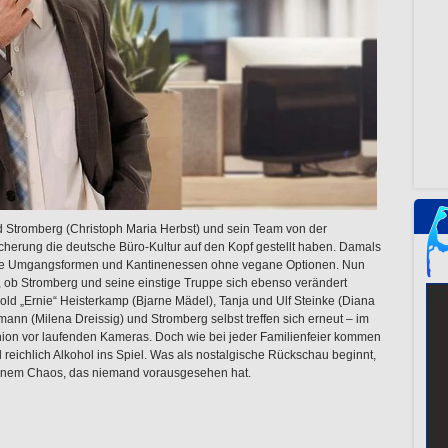
d Stromberg (Christoph Maria Herbst) und sein Team von der
erung die deutsche Büro-Kultur auf den Kopf gestellt haben. Damals
dige Umgangsformen und Kantinenessen ohne vegane Optionen. Nun
l, ob Stromberg und seine einstige Truppe sich ebenso verändert
old „Ernie“ Heisterkamp (Bjarne Mädel), Tanja und Ulf Steinke (Diana
mann (Milena Dreissig) und Stromberg selbst treffen sich erneut – im
on vor laufenden Kameras. Doch wie bei jeder Familienfeier kommen
 reichlich Alkohol ins Spiel. Was als nostalgische Rückschau beginnt,
 einem Chaos, das niemand vorausgesehen hat.