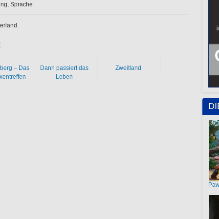
ung, Sprache
erland
:
sberg – Das
Dann passiert das
Zweitland
entreffen
Leben
D
Paw