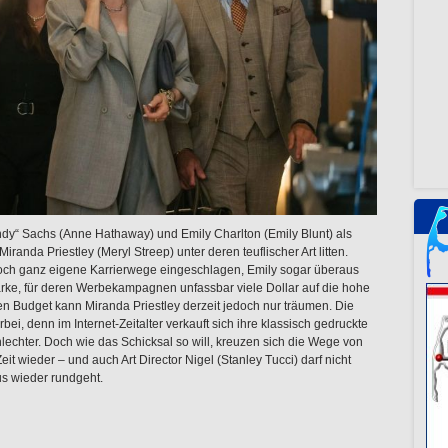
ndy“ Sachs (Anne Hathaway) und Emily Charlton (Emily Blunt) als
anda Priestley (Meryl Streep) unter deren teuflischer Art litten.
och ganz eigene Karrierwege eingeschlagen, Emily sogar überaus
arke, für deren Werbekampagnen unfassbar viele Dollar auf die hohe
n Budget kann Miranda Priestley derzeit jedoch nur träumen. Die
rbei, denn im Internet-Zeitalter verkauft sich ihre klassisch gedruckte
lechter. Doch wie das Schicksal so will, kreuzen sich die Wege von
it wieder – und auch Art Director Nigel (Stanley Tucci) darf nicht
s wieder rundgeht.