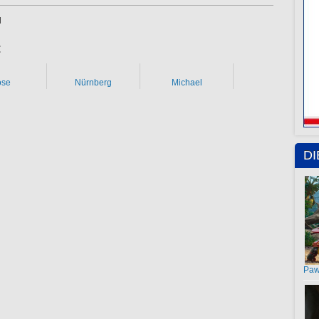
d
:
se
Nürnberg
Michael
D
Paw