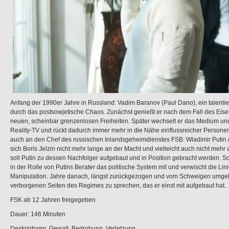
Anfang der 1990er Jahre in Russland: Vadim Baranov (Paul Dano), ein talentier
durch das postsowjetische Chaos. Zunächst genießt er nach dem Fall des Eise
neuen, scheinbar grenzenlosen Freiheiten. Später wechselt er das Medium und
Reality-TV und rückt dadurch immer mehr in die Nähe einflussreicher Personen
auch an den Chef des russischen Inlandsgeheimdienstes FSB: Wladimir Putin (J
sich Boris Jelzin nicht mehr lange an der Macht und vielleicht auch nicht meh
soll Putin zu dessen Nachfolger aufgebaut und in Position gebracht werden. Schr
in der Rolle von Putins Berater das politische System mit und verwischt die L
Manipulation. Jahre danach, längst zurückgezogen und vom Schweigen umgeben
verborgenen Seiten des Regimes zu sprechen, das er einst mit aufgebaut hat.
FSK ab 12 Jahren freigegeben
Dauer: 146 Minuten
Deskriptoren: Gewalt, Bedrohung, Verletzung